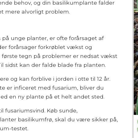
e behov, og din basilikumplante falder
et mere alvorligt problem.
 på unge planter, er ofte forårsaget af
r forårsager forkrøblet vækst og
e første tegn på problemer er nedsat vækst
 sidst kan der falde blade fra planten.
 og kan forblive i jorden i otte til 12 år.
e er inficeret med fusarium, bliver du
 med en ny plante på et helt andet sted.
il fusariumsvind. Køb sunde,
anter basilikumfrø, skal du være sikker på,
ium-testet.