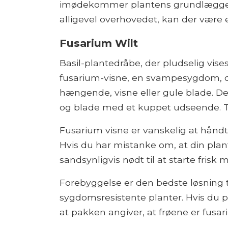
imødekommer plantens grundlæggend
alligevel overhovedet, kan der være 
Fusarium Wilt
Basil-plantedråbe, der pludselig vises
fusarium-visne, en svampesygdom, de
hængende, visne eller gule blade. D
og blade med et kuppet udseende. Til
Fusarium visne er vanskelig at håndtere
Hvis du har mistanke om, at din plant
sandsynligvis nødt til at starte frisk
Forebyggelse er den bedste løsning t
sygdomsresistente planter. Hvis du pl
at pakken angiver, at frøene er fusar