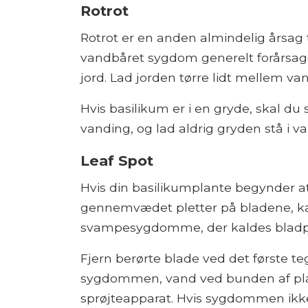
Rotrot
Rotrot er en anden almindelig årsag 
vandbåret sygdom generelt forårsaget
jord. Lad jorden tørre lidt mellem va
Hvis basilikum er i en gryde, skal du 
vanding, og lad aldrig gryden stå i va
Leaf Spot
Hvis din basilikumplante begynder a
gennemvædet pletter på bladene, kan 
svampesygdomme, der kaldes bladpl
Fjern berørte blade ved det første teg
sygdommen, vand ved bunden af ​​plan
sprøjteapparat. Hvis sygdommen ikke