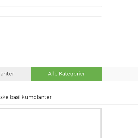
lanter
Alle Kategorier
iske basilikumplanter