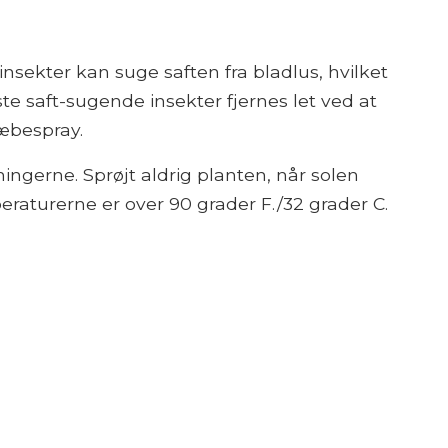
sekter kan suge saften fra bladlus, hvilket
te saft-sugende insekter fjernes let ved at
æbespray.
ningerne. Sprøjt aldrig planten, når solen
peraturerne er over 90 grader F./32 grader C.