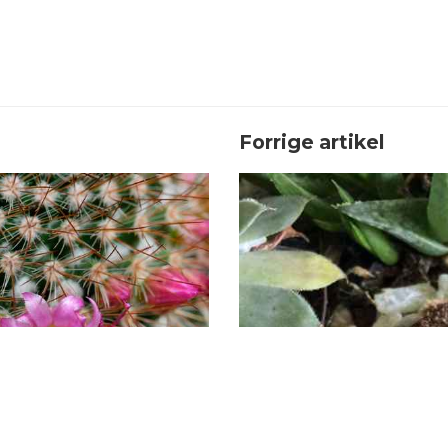
Forrige artikel
in kaktus
Hvorfor roter s