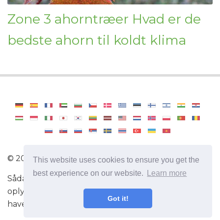
Zone 3 ahorntræer Hvad er de
bedste ahorn til koldt klima
©
2026
Haenselblatt
This website uses cookies to ensure you get the
best experience on our website.
Learn more
Sådan bliver du en professionel gartner. Nyttige
oplysninger og tip til pleje af planter. Leksikon om
Got it!
havearbejde.