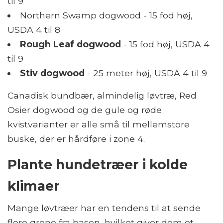
til 9
Northern Swamp dogwood - 15 fod høj,
USDA 4 til 8
Rough Leaf dogwood
- 15 fod høj, USDA 4
til 9
Stiv dogwood
- 25 meter høj, USDA 4 til 9
Canadisk bundbær, almindelig løvtræ, Red
Osier dogwood og de gule og røde
kvistvarianter er alle små til mellemstore
buske, der er hårdføre i zone 4.
Plante hundetræer i kolde
klimaer
Mange løvtræer har en tendens til at sende
flere grene fra basen, hvilket giver dem et