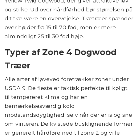
Yellow Twig dogwood, der giver attraktive løv
og stilke. Ud over hårdførhed bør størrelsen på
dit træ være en overvejelse. Trætræer spænder
over højder fra 15 til 70 fod, men er mere
almindeligt 25 til 30 fod høje.
Typer af Zone 4 Dogwood
Træer
Alle arter af løveved foretrækker zoner under
USDA 9. De fleste er faktisk perfekte til køligt
til tempereret klima og har en
bemærkelsesværdig kold
modstandsdygtighed, selv når der er is og sne
om vinteren. De kvistede busklignende former
er generelt hårdføre ned til zone 2 og ville