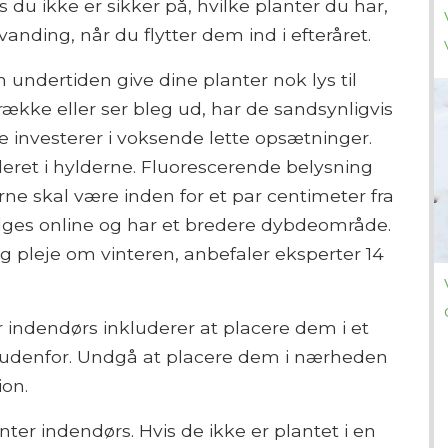
 du ikke er sikker på, hvilke planter du har,
nding, når du flytter dem ind i efteråret.
n undertiden give dine planter nok lys til
række eller ser bleg ud, har de sandsynligvis
e investerer i voksende lette opsætninger.
leret i hylderne. Fluorescerende belysning
rne skal være inden for et par centimeter fra
lges online og har et bredere dybdeområde.
g pleje om vinteren, anbefaler eksperter 14
r indendørs inkluderer at placere dem i et
ik udenfor. Undgå at placere dem i nærheden
ion.
nter indendørs. Hvis de ikke er plantet i en