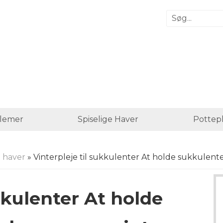
lemer
Spiselige Haver
Pottep
 haver
» Vinterpleje til sukkulenter At holde sukkulen
kkulenter At holde