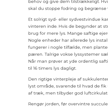
behov og give dem tilstrækkeligt. Hvis
skal du stoppe fodring og begrænse va
Et solrigt syd- eller sydvestvindue ka
vinteren inde. Hvis de begynder at st
brug for mere lys. Mange saftige ejer
Nogle enheder har allerede lys instal
fungerer i nogle tilfælde, men plante
pæren. Talrige vokse lyssystemer sæ
Når man prøver at yde ordentlig safti
til 16 timers lys dagligt.
Den rigtige vinterpleje af sukkulente
lyst område, svarende til hvad de f
af ​​træk, men tilbyder god luftcirkulat
Rengør jorden, før overvintre succule