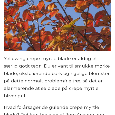
Yellowing crepe myrtle blade er aldrig et
særlig godt tegn. Du er vant til smukke mørke
blade, eksfolierende bark og rigelige blomster
på dette normalt problemfrie træ, så det er
alarmerende at se blade på crepe myrtle
bliver gul.
Hvad forårsager de gulende crepe myrtle
blade? Det kan have en af ​​flere årsager, der