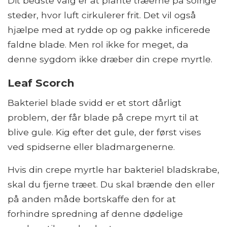
Dit bedste valg er at plante træerne på solrige
steder, hvor luft cirkulerer frit. Det vil også
hjælpe med at rydde op og pakke inficerede
faldne blade. Men rol ikke for meget, da
denne sygdom ikke dræber din crepe myrtle.
Leaf Scorch
Bakteriel blade svidd er et stort dårligt
problem, der får blade på crepe myrt til at
blive gule. Kig efter det gule, der først vises
ved spidserne eller bladmargenerne.
Hvis din crepe myrtle har bakteriel bladskrabe,
skal du fjerne træet. Du skal brænde den eller
på anden måde bortskaffe den for at
forhindre spredning af denne dødelige