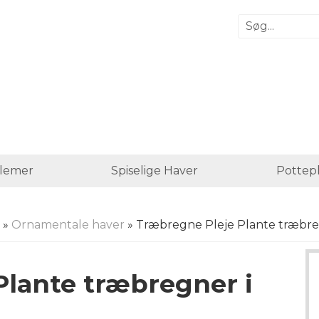
lemer
Spiselige Haver
Pottep
»
Ornamentale haver
» Træbregne Pleje Plante træbre
Plante træbregner i