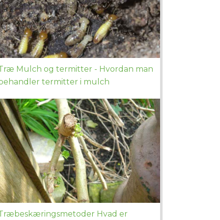
Træ Mulch og termitter - Hvordan man
behandler termitter i mulch
Træbeskæringsmetoder Hvad er