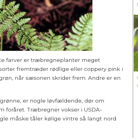
nte farver er træbregneplanter meget
e sorter fremtræder rødlige eller coppery pink i
 grøn, når sæsonen skrider frem. Andre er en
rønne, er nogle løvfældende, dør om
 om foråret. Træbregner vokser i USDA-
gle måske tåler kølige vintre så langt nord