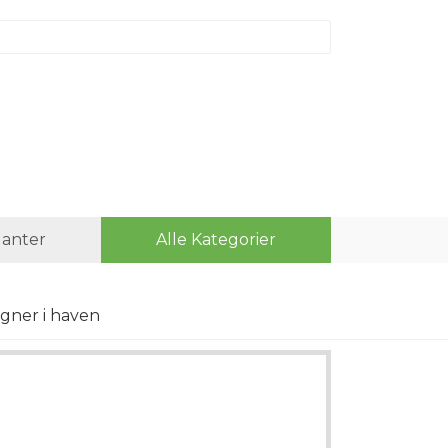
lanter
Alle Kategorier
gner i haven